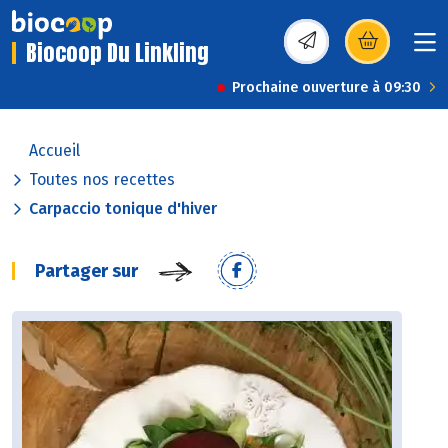
Biocoop Du Linkling
(s’ouvre dans une nou
Prochaine ouverture à 09:30
Accueil
Toutes nos recettes
Carpaccio tonique d'hiver
Partager sur