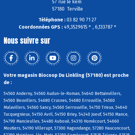
57 rue le kem
57180 Terville
Téléphone :
03 82 90 71 27
Coordonnées GPS :
49,3529615 ° , 6,133787 °
Nous suivre sur
Votre magasin Biocoop Du Linkling (57180) est proche
de :
54560 Anderny, 54560 Audun-le-Roman, 54640 Bettainvillers,
54560 Beuvillers, 54680 Crusnes, 54680 Errouville, 54560
Malavillers, 54560 Sancy, 54560 Serrouville, 54750 Trieux, 54640
Tucquegnieux, 54150 Avril, 54150 Briey, 54240 Joeuf, 54150 Mance,
54790 Mancieulles, 54480 Auboué, 54310 Homécourt, 54660
Moutiers, 54190 Villerupt, 57300 Hagondange, 57280 Hauconcourt,