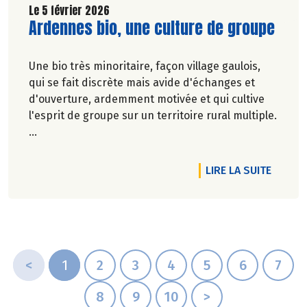
Le 5 février 2026
Lire la suite de l'article
Ardennes bio, une culture de groupe
Une bio très minoritaire, façon village gaulois,
qui se fait discrète mais avide d'échanges et
d'ouverture, ardemment motivée et qui cultive
l'esprit de groupe sur un territoire rural multiple.
Pascale Solana.
DE L'A
LIRE LA SUITE
<
1
2
3
4
5
6
7
8
9
10
>