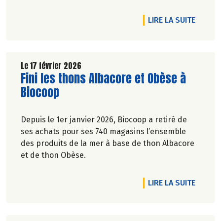
prochain au travers de 7 propositions pour une
transition écologique et alimentaire durable.
DE L'A
LIRE LA SUITE
Le 17 février 2026
Lire la suite de l'article
Fini les thons Albacore et Obèse à
Biocoop
Depuis le 1er janvier 2026, Biocoop a retiré de
ses achats pour ses 740 magasins l’ensemble
des produits de la mer à base de thon Albacore
et de thon Obèse.
DE L'A
LIRE LA SUITE