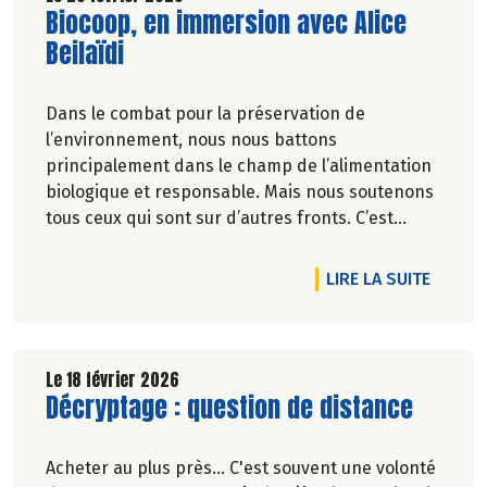
Lire la suite de l'article
Biocoop, en immersion avec Alice
Beilaïdi
Dans le combat pour la préservation de
l’environnement, nous nous battons
principalement dans le champ de l’alimentation
biologique et responsable. Mais nous soutenons
tous ceux qui sont sur d’autres fronts. C’est
pourquoi Biocoop a décidé d’apporter une
nouvelle fois son soutien à la série
DE L'A
LIRE LA SUITE
documentaireImmersion : une aventure
humaine, sportive et engagée.
Le 18 février 2026
Lire la suite de l'article
Décryptage : question de distance
Acheter au plus près... C'est souvent une volonté