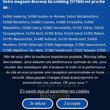
Votre magasin Biocoop Du Linkling (57180) est proche
de :
54560 Anderny, 54560 Audun-le-Roman, 54640 Bettainvillers,
54560 Beuvillers, 54680 Crusnes, 54680 Errouville, 54560
Malavillers, 54560 Sancy, 54560 Serrouville, 54750 Trieux, 54640
Tucquegnieux, 54150 Avril, 54150 Briey, 54240 Joeuf, 54150 Mance,
54790 Mancieulles, 54480 Auboué, 54310 Homécourt, 54660
Moutiers, 54190 Villerupt, 57300 Hagondange, 57280 Hauconcourt,
57280 Maizières-lès-Metz, 57280 Semécourt, 57525 Talange, 57535
Bronvaux, 57280 Fèves, 57535 Marange-Silvange, 57860 Montois-
Afin de vous offrir la meilleure expérience possible, Biocoop utilise
la-Montagne, 57140 Norroy-le-Veneur
des cookies : pour assurer une performance optimale du site, pour
récolter des statistiques afin d'analyser le trafic et la performance
du site et vous proposer une navigation personnalisée en toute
sécurité. Vous pouvez changer d'avis à tout moment en
Biocoop.fr
Le réseau Biocoop
paramétrant vos cookies. OK pour vous ?
Copyright Biocoop 2026
En savoir plus et paramétrer les cookies
Je refuse
J'accepte
Réalisé par