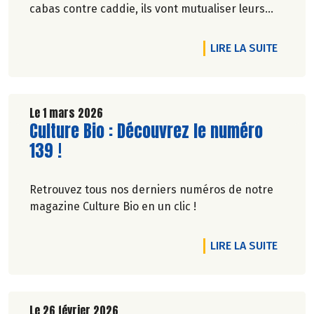
cabas contre caddie, ils vont mutualiser leurs
achats bio en montant une association loi 1901.
DE L'A
LIRE LA SUITE
Le 1 mars 2026
Lire la suite de l'article
Culture Bio : Découvrez le numéro
139 !
Retrouvez tous nos derniers numéros de notre
magazine Culture Bio en un clic !
DE L'A
LIRE LA SUITE
Le 26 février 2026