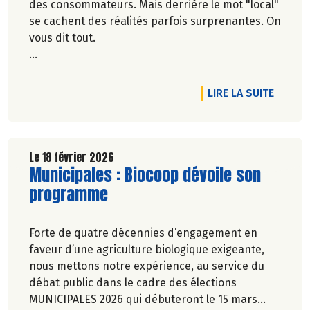
des consommateurs. Mais derrière le mot "local"
se cachent des réalités parfois surprenantes. On
vous dit tout.
Véronique Bourfe-Rivière.
DE L'A
LIRE LA SUITE
Le 18 février 2026
Lire la suite de l'article
Municipales : Biocoop dévoile son
programme
Forte de quatre décennies d’engagement en
faveur d’une agriculture biologique exigeante,
nous mettons notre expérience, au service du
débat public dans le cadre des élections
MUNICIPALES 2026 qui débuteront le 15 mars