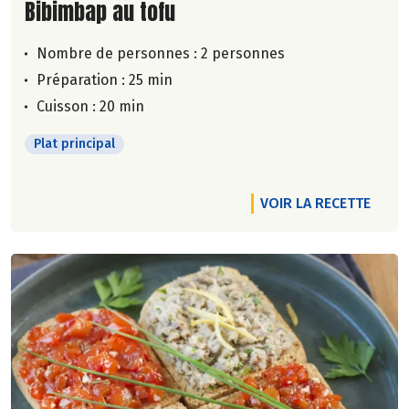
Lire la suite de la recette
Bibimbap au tofu
Nombre de personnes :
2 personnes
Préparation : 25 min
Cuisson : 20 min
Plat principal
VOIR LA RECETTE