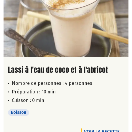
Lire la suite de la recette
Lassi à l'eau de coco et à l'abricot
Nombre de personnes :
4 personnes
Préparation : 10 min
Cuisson : 0 min
Boisson
VOIR LA RECETTE