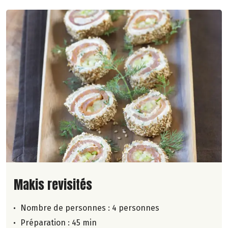
Lire la suite de la recette
Makis revisités
Nombre de personnes :
4 personnes
Préparation : 45 min