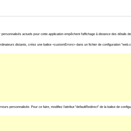
 personnalisés actuels pour cette application empêchent l'affichage à distance des détails de 
rdinateurs distants, créez une balise <customErrors> dans un fichier de configuration "web.con
urs personnalisée. Pour ce faire, modifiez l'attribut "defaultRedirect" de la balise de config