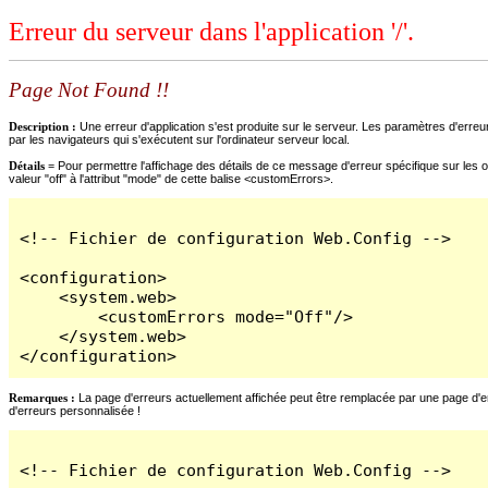
Erreur du serveur dans l'application '/'.
Page Not Found !!
Description :
Une erreur d'application s'est produite sur le serveur. Les paramètres d'erreur
par les navigateurs qui s'exécutent sur l'ordinateur serveur local.
Détails =
Pour permettre l'affichage des détails de ce message d'erreur spécifique sur les o
valeur "off" à l'attribut "mode" de cette balise <customErrors>.
<!-- Fichier de configuration Web.Config -->

<configuration>

    <system.web>

        <customErrors mode="Off"/>

    </system.web>

</configuration>
Remarques :
La page d'erreurs actuellement affichée peut être remplacée par une page d'erre
d'erreurs personnalisée !
<!-- Fichier de configuration Web.Config -->
