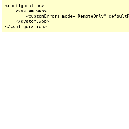
<configuration>

    <system.web>

        <customErrors mode="RemoteOnly" defaultR
    </system.web>

</configuration>