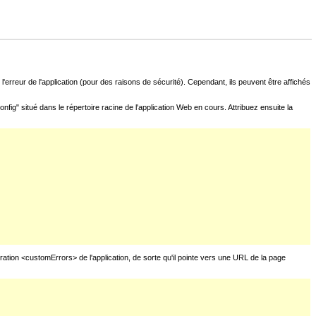
l'erreur de l'application (pour des raisons de sécurité). Cependant, ils peuvent être affichés
fig" situé dans le répertoire racine de l'application Web en cours. Attribuez ensuite la
uration <customErrors> de l'application, de sorte qu'il pointe vers une URL de la page