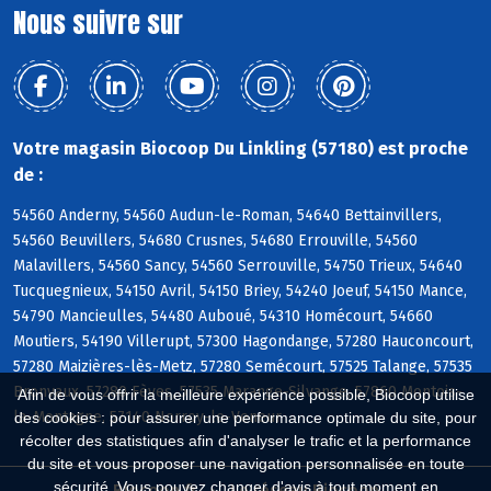
Nous suivre sur
Votre magasin Biocoop Du Linkling (57180) est proche
de :
54560 Anderny, 54560 Audun-le-Roman, 54640 Bettainvillers,
54560 Beuvillers, 54680 Crusnes, 54680 Errouville, 54560
Malavillers, 54560 Sancy, 54560 Serrouville, 54750 Trieux, 54640
Tucquegnieux, 54150 Avril, 54150 Briey, 54240 Joeuf, 54150 Mance,
54790 Mancieulles, 54480 Auboué, 54310 Homécourt, 54660
Moutiers, 54190 Villerupt, 57300 Hagondange, 57280 Hauconcourt,
57280 Maizières-lès-Metz, 57280 Semécourt, 57525 Talange, 57535
Bronvaux, 57280 Fèves, 57535 Marange-Silvange, 57860 Montois-
Afin de vous offrir la meilleure expérience possible, Biocoop utilise
la-Montagne, 57140 Norroy-le-Veneur
des cookies : pour assurer une performance optimale du site, pour
récolter des statistiques afin d'analyser le trafic et la performance
du site et vous proposer une navigation personnalisée en toute
sécurité. Vous pouvez changer d'avis à tout moment en
Biocoop.fr
Le réseau Biocoop