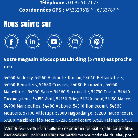
Téléphone :
03 82 90 71 27
Coordonnées GPS :
49,3529615 ° , 6,133787 °
Nous suivre sur
Votre magasin Biocoop Du Linkling (57180) est proche
de :
54560 Anderny, 54560 Audun-le-Roman, 54640 Bettainvillers,
54560 Beuvillers, 54680 Crusnes, 54680 Errouville, 54560
Malavillers, 54560 Sancy, 54560 Serrouville, 54750 Trieux, 54640
Tucquegnieux, 54150 Avril, 54150 Briey, 54240 Joeuf, 54150 Mance,
54790 Mancieulles, 54480 Auboué, 54310 Homécourt, 54660
Moutiers, 54190 Villerupt, 57300 Hagondange, 57280 Hauconcourt,
57280 Maizières-lès-Metz, 57280 Semécourt, 57525 Talange, 57535
Bronvaux, 57280 Fèves, 57535 Marange-Silvange, 57860 Montois-
Afin de vous offrir la meilleure expérience possible, Biocoop utilise
la-Montagne, 57140 Norroy-le-Veneur
des cookies : pour assurer une performance optimale du site, pour