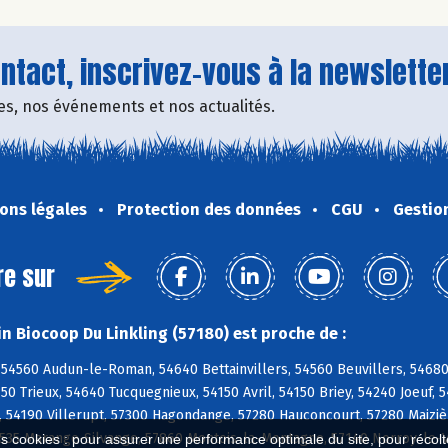
tact, inscrivez-vous à la newsletter
fres, nos événements et nos actualités.
ons légales
Protection des données
CGU
Gestio
re sur
n Biocoop Du Linkling (57180) est proche de :
54560 Audun-le-Roman, 54640 Bettainvillers, 54560 Beuvillers, 54680 
750 Trieux, 54640 Tucquegnieux, 54150 Avril, 54150 Briey, 54240 Joeu
 54190 Villerupt, 57300 Hagondange, 57280 Hauconcourt, 57280 Maiziè
7535 Marange-Silvange, 57860 Montois-la-Montagne, 57140 Norroy-le-
es cookies : pour assurer une performance optimale du site, pour récolter