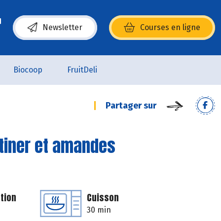
Newsletter
Courses en ligne
(s’ouvre dans une nouvelle fenêtre)
Biocoop
FruitDeli
Partager sur
rtiner et amandes
tion
Cuisson
30 min