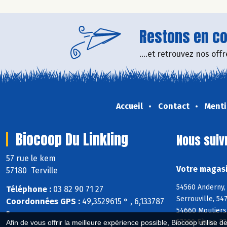
Restons en con
....et retrouvez nos of
Accueil
Contact
Menti
Biocoop Du Linkling
Nous suiv
57 rue le kem
Votre magasi
57180 Terville
54560 Anderny, 
Téléphone :
03 82 90 71 27
Serrouville, 54
Coordonnées GPS :
49,3529615 ° , 6,133787
54660 Moutiers,
°
57280 Fèves, 5
Afin de vous offrir la meilleure expérience possible, Biocoop utilise d