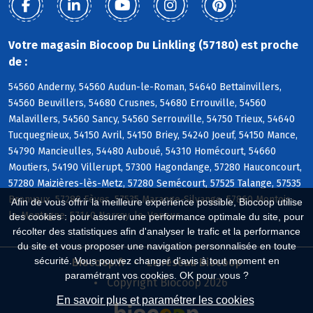
Votre magasin Biocoop Du Linkling (57180) est proche
de :
54560 Anderny, 54560 Audun-le-Roman, 54640 Bettainvillers,
54560 Beuvillers, 54680 Crusnes, 54680 Errouville, 54560
Malavillers, 54560 Sancy, 54560 Serrouville, 54750 Trieux, 54640
Tucquegnieux, 54150 Avril, 54150 Briey, 54240 Joeuf, 54150 Mance,
54790 Mancieulles, 54480 Auboué, 54310 Homécourt, 54660
Moutiers, 54190 Villerupt, 57300 Hagondange, 57280 Hauconcourt,
57280 Maizières-lès-Metz, 57280 Semécourt, 57525 Talange, 57535
Bronvaux, 57280 Fèves, 57535 Marange-Silvange, 57860 Montois-
Afin de vous offrir la meilleure expérience possible, Biocoop utilise
la-Montagne, 57140 Norroy-le-Veneur
des cookies : pour assurer une performance optimale du site, pour
récolter des statistiques afin d'analyser le trafic et la performance
du site et vous proposer une navigation personnalisée en toute
sécurité. Vous pouvez changer d'avis à tout moment en
Biocoop.fr
Le réseau Biocoop
paramétrant vos cookies. OK pour vous ?
Copyright Biocoop 2026
En savoir plus et paramétrer les cookies