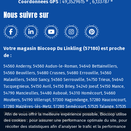
Coordonnées GPS :
49,3529615 ° , 6,133787 °
Nous suivre sur
Votre magasin Biocoop Du Linkling (57180) est proche
de :
54560 Anderny, 54560 Audun-le-Roman, 54640 Bettainvillers,
54560 Beuvillers, 54680 Crusnes, 54680 Errouville, 54560
Malavillers, 54560 Sancy, 54560 Serrouville, 54750 Trieux, 54640
Tucquegnieux, 54150 Avril, 54150 Briey, 54240 Joeuf, 54150 Mance,
54790 Mancieulles, 54480 Auboué, 54310 Homécourt, 54660
Moutiers, 54190 Villerupt, 57300 Hagondange, 57280 Hauconcourt,
57280 Maizières-lès-Metz, 57280 Semécourt, 57525 Talange, 57535
Bronvaux, 57280 Fèves, 57535 Marange-Silvange, 57860 Montois-
Afin de vous offrir la meilleure expérience possible, Biocoop utilise
la-Montagne, 57140 Norroy-le-Veneur
des cookies : pour assurer une performance optimale du site, pour
récolter des statistiques afin d'analyser le trafic et la performance