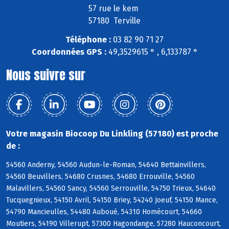
57 rue le kem
57180 Terville
Téléphone :
03 82 90 71 27
Coordonnées GPS :
49,3529615 ° , 6,133787 °
Nous suivre sur
Votre magasin Biocoop Du Linkling (57180) est proche
de :
54560 Anderny, 54560 Audun-le-Roman, 54640 Bettainvillers,
54560 Beuvillers, 54680 Crusnes, 54680 Errouville, 54560
Malavillers, 54560 Sancy, 54560 Serrouville, 54750 Trieux, 54640
Tucquegnieux, 54150 Avril, 54150 Briey, 54240 Joeuf, 54150 Mance,
54790 Mancieulles, 54480 Auboué, 54310 Homécourt, 54660
Moutiers, 54190 Villerupt, 57300 Hagondange, 57280 Hauconcourt,