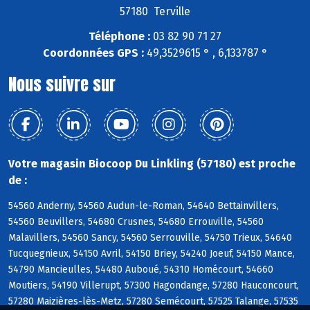
57180 Terville
Téléphone :
03 82 90 71 27
Coordonnées GPS :
49,3529615 ° , 6,133787 °
Nous suivre sur
Votre magasin Biocoop Du Linkling (57180) est proche
de :
54560 Anderny, 54560 Audun-le-Roman, 54640 Bettainvillers,
54560 Beuvillers, 54680 Crusnes, 54680 Errouville, 54560
Malavillers, 54560 Sancy, 54560 Serrouville, 54750 Trieux, 54640
Tucquegnieux, 54150 Avril, 54150 Briey, 54240 Joeuf, 54150 Mance,
54790 Mancieulles, 54480 Auboué, 54310 Homécourt, 54660
Moutiers, 54190 Villerupt, 57300 Hagondange, 57280 Hauconcourt,
57280 Maizières-lès-Metz, 57280 Semécourt, 57525 Talange, 57535