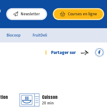
Newsletter
Courses en ligne
(s’ouvre dans une nouvelle fenêtre)
Biocoop
FruitDeli
Partager sur
tion
Cuisson
20 min