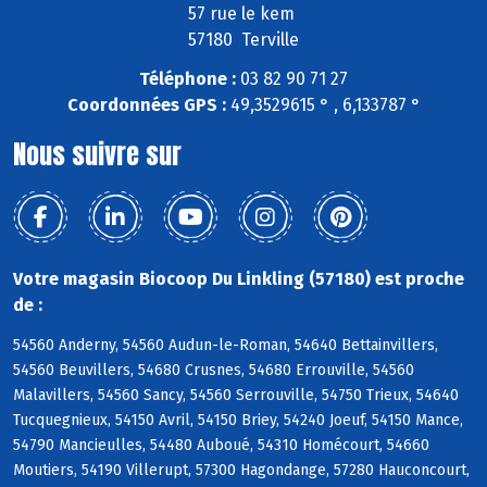
57 rue le kem
57180 Terville
Téléphone :
03 82 90 71 27
Coordonnées GPS :
49,3529615 ° , 6,133787 °
Nous suivre sur
Votre magasin Biocoop Du Linkling (57180) est proche
de :
54560 Anderny, 54560 Audun-le-Roman, 54640 Bettainvillers,
54560 Beuvillers, 54680 Crusnes, 54680 Errouville, 54560
Malavillers, 54560 Sancy, 54560 Serrouville, 54750 Trieux, 54640
Tucquegnieux, 54150 Avril, 54150 Briey, 54240 Joeuf, 54150 Mance,
54790 Mancieulles, 54480 Auboué, 54310 Homécourt, 54660
Moutiers, 54190 Villerupt, 57300 Hagondange, 57280 Hauconcourt,