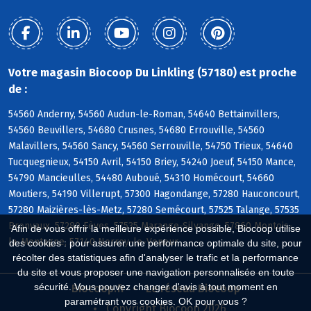
Votre magasin Biocoop Du Linkling (57180) est proche
de :
54560 Anderny, 54560 Audun-le-Roman, 54640 Bettainvillers,
54560 Beuvillers, 54680 Crusnes, 54680 Errouville, 54560
Malavillers, 54560 Sancy, 54560 Serrouville, 54750 Trieux, 54640
Tucquegnieux, 54150 Avril, 54150 Briey, 54240 Joeuf, 54150 Mance,
54790 Mancieulles, 54480 Auboué, 54310 Homécourt, 54660
Moutiers, 54190 Villerupt, 57300 Hagondange, 57280 Hauconcourt,
57280 Maizières-lès-Metz, 57280 Semécourt, 57525 Talange, 57535
Bronvaux, 57280 Fèves, 57535 Marange-Silvange, 57860 Montois-
Afin de vous offrir la meilleure expérience possible, Biocoop utilise
la-Montagne, 57140 Norroy-le-Veneur
des cookies : pour assurer une performance optimale du site, pour
récolter des statistiques afin d'analyser le trafic et la performance
du site et vous proposer une navigation personnalisée en toute
sécurité. Vous pouvez changer d'avis à tout moment en
Biocoop.fr
Le réseau Biocoop
paramétrant vos cookies. OK pour vous ?
Copyright Biocoop 2026