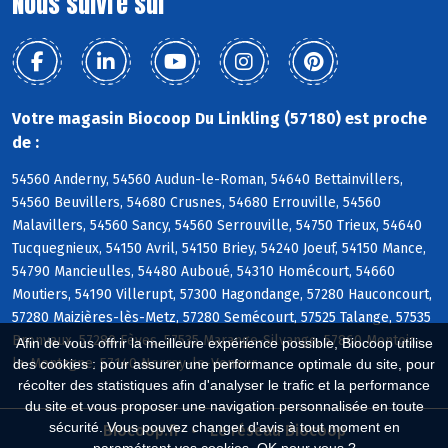
Nous suivre sur
Votre magasin Biocoop Du Linkling (57180) est proche
de :
54560 Anderny, 54560 Audun-le-Roman, 54640 Bettainvillers,
54560 Beuvillers, 54680 Crusnes, 54680 Errouville, 54560
Malavillers, 54560 Sancy, 54560 Serrouville, 54750 Trieux, 54640
Tucquegnieux, 54150 Avril, 54150 Briey, 54240 Joeuf, 54150 Mance,
54790 Mancieulles, 54480 Auboué, 54310 Homécourt, 54660
Moutiers, 54190 Villerupt, 57300 Hagondange, 57280 Hauconcourt,
57280 Maizières-lès-Metz, 57280 Semécourt, 57525 Talange, 57535
Bronvaux, 57280 Fèves, 57535 Marange-Silvange, 57860 Montois-
Afin de vous offrir la meilleure expérience possible, Biocoop utilise
la-Montagne, 57140 Norroy-le-Veneur
des cookies : pour assurer une performance optimale du site, pour
récolter des statistiques afin d'analyser le trafic et la performance
du site et vous proposer une navigation personnalisée en toute
sécurité. Vous pouvez changer d'avis à tout moment en
Biocoop.fr
Le réseau Biocoop