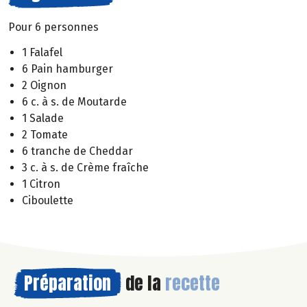
Pour 6 personnes
1 Falafel
6 Pain hamburger
2 Oignon
6 c. à s. de Moutarde
1 Salade
2 Tomate
6 tranche de Cheddar
3 c. à s. de Crème fraîche
1 Citron
Ciboulette
Préparation
de la
recette