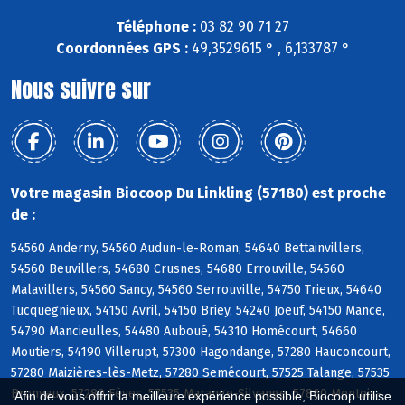
Téléphone :
03 82 90 71 27
Coordonnées GPS :
49,3529615 ° , 6,133787 °
Nous suivre sur
Votre magasin Biocoop Du Linkling (57180) est proche
de :
54560 Anderny, 54560 Audun-le-Roman, 54640 Bettainvillers,
54560 Beuvillers, 54680 Crusnes, 54680 Errouville, 54560
Malavillers, 54560 Sancy, 54560 Serrouville, 54750 Trieux, 54640
Tucquegnieux, 54150 Avril, 54150 Briey, 54240 Joeuf, 54150 Mance,
54790 Mancieulles, 54480 Auboué, 54310 Homécourt, 54660
Moutiers, 54190 Villerupt, 57300 Hagondange, 57280 Hauconcourt,
57280 Maizières-lès-Metz, 57280 Semécourt, 57525 Talange, 57535
Bronvaux, 57280 Fèves, 57535 Marange-Silvange, 57860 Montois-
Afin de vous offrir la meilleure expérience possible, Biocoop utilise