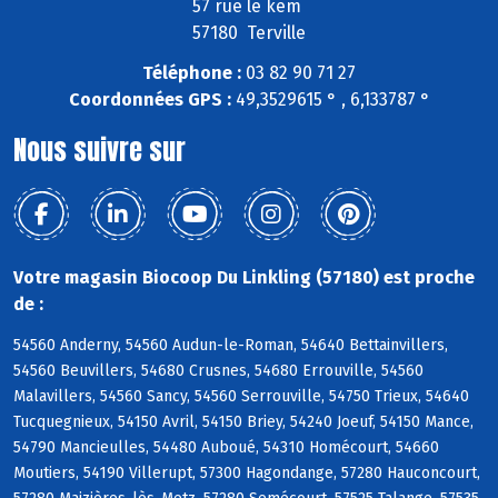
57 rue le kem
57180 Terville
Téléphone :
03 82 90 71 27
Coordonnées GPS :
49,3529615 ° , 6,133787 °
Nous suivre sur
Votre magasin Biocoop Du Linkling (57180) est proche
de :
54560 Anderny, 54560 Audun-le-Roman, 54640 Bettainvillers,
54560 Beuvillers, 54680 Crusnes, 54680 Errouville, 54560
Malavillers, 54560 Sancy, 54560 Serrouville, 54750 Trieux, 54640
Tucquegnieux, 54150 Avril, 54150 Briey, 54240 Joeuf, 54150 Mance,
54790 Mancieulles, 54480 Auboué, 54310 Homécourt, 54660
Moutiers, 54190 Villerupt, 57300 Hagondange, 57280 Hauconcourt,