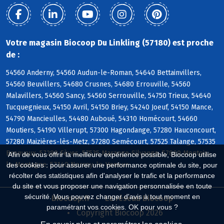
Votre magasin Biocoop Du Linkling (57180) est proche
de :
54560 Anderny, 54560 Audun-le-Roman, 54640 Bettainvillers,
54560 Beuvillers, 54680 Crusnes, 54680 Errouville, 54560
Malavillers, 54560 Sancy, 54560 Serrouville, 54750 Trieux, 54640
Tucquegnieux, 54150 Avril, 54150 Briey, 54240 Joeuf, 54150 Mance,
54790 Mancieulles, 54480 Auboué, 54310 Homécourt, 54660
Moutiers, 54190 Villerupt, 57300 Hagondange, 57280 Hauconcourt,
57280 Maizières-lès-Metz, 57280 Semécourt, 57525 Talange, 57535
Bronvaux, 57280 Fèves, 57535 Marange-Silvange, 57860 Montois-
Afin de vous offrir la meilleure expérience possible, Biocoop utilise
la-Montagne, 57140 Norroy-le-Veneur
des cookies : pour assurer une performance optimale du site, pour
récolter des statistiques afin d'analyser le trafic et la performance
du site et vous proposer une navigation personnalisée en toute
sécurité. Vous pouvez changer d'avis à tout moment en
Biocoop.fr
Le réseau Biocoop
paramétrant vos cookies. OK pour vous ?
Copyright Biocoop 2026