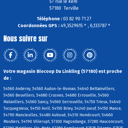
57 rue le kem
57180 Terville
Téléphone :
03 82 90 71 27
Coordonnées GPS :
49,3529615 ° , 6,133787 °
Nous suivre sur
Votre magasin Biocoop Du Linkling (57180) est proche
de :
54560 Anderny, 54560 Audun-le-Roman, 54640 Bettainvillers,
54560 Beuvillers, 54680 Crusnes, 54680 Errouville, 54560
Malavillers, 54560 Sancy, 54560 Serrouville, 54750 Trieux, 54640
Tucquegnieux, 54150 Avril, 54150 Briey, 54240 Joeuf, 54150 Mance,
54790 Mancieulles, 54480 Auboué, 54310 Homécourt, 54660
Moutiers, 54190 Villerupt, 57300 Hagondange, 57280 Hauconcourt,