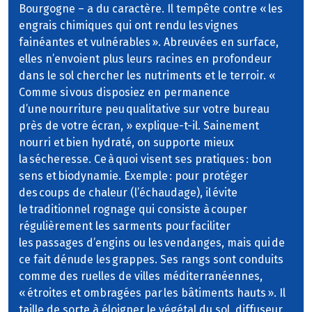
Bourgogne – a du caractère. Il tempête contre « les
engrais chimiques qui ont rendu les vignes
fainéantes et vulnérables ». Abreuvées en surface,
elles n’envoient plus leurs racines en profondeur
dans le sol chercher les nutriments et le terroir. «
Comme si vous disposiez en permanence
d’une nourriture peu qualitative sur votre bureau
près de votre écran, » explique-t-il. Sainement
nourri et bien hydraté, on supporte mieux
la sécheresse. Ce à quoi visent ses pratiques : bon
sens et biodynamie. Exemple : pour protéger
des coups de chaleur (l’échaudage), il évite
le traditionnel rognage qui consiste à couper
régulièrement les sarments pour faciliter
les passages d’engins ou les vendanges, mais qui de
ce fait dénude les grappes. Ses rangs sont conduits
comme des ruelles de villes méditerranéennes,
« étroites et ombragées par les bâtiments hauts ». Il
taille de sorte à éloigner le végétal du sol, diffuseur