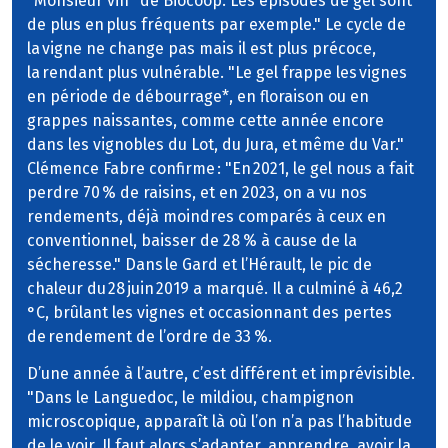
"Monsieur vin" de Biocoop. Les épisodes de gel sont
de plus en plus fréquents par exemple." Le cycle de
la vigne ne change pas mais il est plus précoce,
la rendant plus vulnérable. "Le gel frappe les vignes
en période de débourrage*, en floraison ou en
grappes naissantes, comme cette année encore
dans les vignobles du Lot, du Jura, et même du Var."
Clémence Fabre confirme : "En 2021, le gel nous a fait
perdre 70 % de raisins, et en 2023, on a vu nos
rendements, déjà moindres comparés à ceux en
conventionnel, baisser de 28 % à cause de la
sécheresse." Dans le Gard et l’Hérault, le pic de
chaleur du 28 juin 2019 a marqué. Il a culminé à 46,2
°C, brûlant les vignes et occasionnant des pertes
de rendement de l’ordre de 33 %.
D’une année à l’autre, c’est différent et imprévisible.
"Dans le Languedoc, le mildiou, champignon
microscopique, apparaît là où l’on n’a pas l’habitude
de le voir. Il faut alors s’adapter, apprendre, avoir la