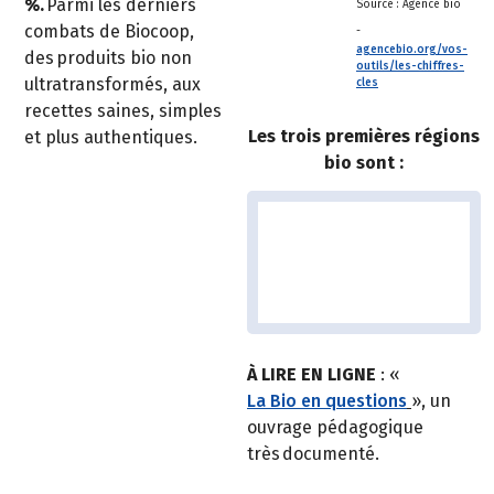
%.
Parmi les derniers
Source : Agence bio
combats de Biocoop,
-
agencebio.org/vos-
des produits bio non
outils/les-chiffres-
ultratransformés, aux
cles
recettes saines, simples
Les trois premières régions
et plus authentiques.
bio sont :
À LIRE EN LIGNE
: «
La Bio en questions
», un
ouvrage pédagogique
très documenté.