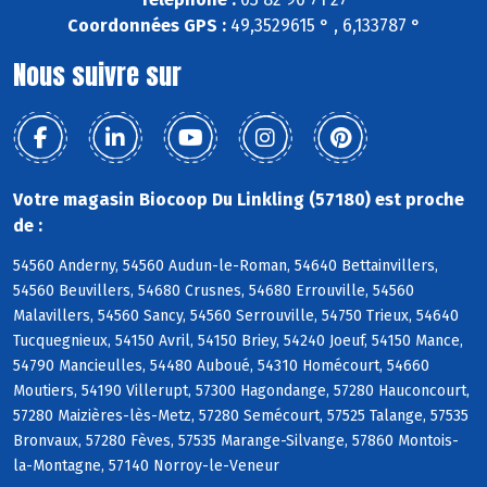
Coordonnées GPS :
49,3529615 ° , 6,133787 °
Nous suivre sur
Votre magasin Biocoop Du Linkling (57180) est proche
de :
54560 Anderny, 54560 Audun-le-Roman, 54640 Bettainvillers,
54560 Beuvillers, 54680 Crusnes, 54680 Errouville, 54560
Malavillers, 54560 Sancy, 54560 Serrouville, 54750 Trieux, 54640
Tucquegnieux, 54150 Avril, 54150 Briey, 54240 Joeuf, 54150 Mance,
54790 Mancieulles, 54480 Auboué, 54310 Homécourt, 54660
Moutiers, 54190 Villerupt, 57300 Hagondange, 57280 Hauconcourt,
57280 Maizières-lès-Metz, 57280 Semécourt, 57525 Talange, 57535
Bronvaux, 57280 Fèves, 57535 Marange-Silvange, 57860 Montois-
la-Montagne, 57140 Norroy-le-Veneur