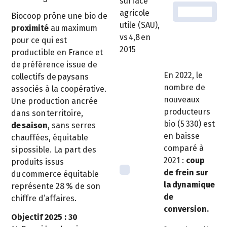
surface
agricole
Biocoop prône une bio de
utile (SAU),
proximité
au maximum
vs 4,8 en
pour ce qui est
2015
productible en France et
de préférence issue de
En 2022, le
collectifs de paysans
nombre de
associés à la coopérative.
nouveaux
Une production ancrée
producteurs
dans son territoire,
bio (5 330) est
de saison
, sans serres
en baisse
chauffées, équitable
comparé à
si possible. La part des
2021 :
coup
produits issus
de frein sur
du commerce équitable
la dynamique
représente 28 % de son
de
chiffre d’affaires.
conversion.
Objectif 2025 : 30