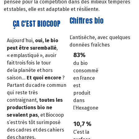
pensée pour la compétition dans des milieux tempérés
et stables, elle est adaptable et résiliente.
Chiffres bio
ÇA C'EST BIOCOOP
L’antisèche, avec quelques
Aujourd’hui,
oui, le bio
données fraîches
peut être suremballé
,
83%
« emplastiqué », avoir
fait trois fois le tour
du bio
de la planète et hors
consommé
saison…
Et quoi encore
?
en France
Partant du cadre commun
est
qui reste très
produit
contraignant,
toutes les
dans
productions bio ne
l’Hexagone
se valent pas
, et Biocoop
s’est très tôt surimposé
10,7 %
des cadres et des cahiers
C’est la
des charges.