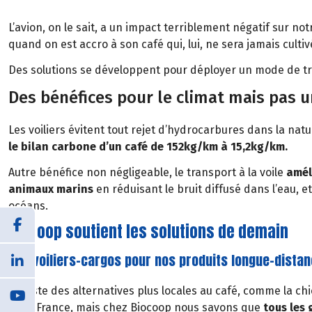
L’avion, on le sait, a un impact terriblement négatif sur 
quand on est accro à son café qui, lui, ne sera jamais culti
Des solutions se développent pour déployer un mode de tran
Des bénéfices pour le climat mais pas 
Les voiliers évitent tout rejet d’hydrocarbures dans la nat
le bilan carbone d’un café de 152kg/km à 15,2kg/km.
Autre bénéfice non négligeable, le transport à la voile
amél
animaux marins
en réduisant le bruit diffusé dans l’eau, et
océans.
Biocoop soutient les solutions de demain
Des voiliers-cargos pour nos produits longue-dista
Il existe des alternatives plus locales au café, comme la ch
de la France, mais chez Biocoop nous savons que
tous les 