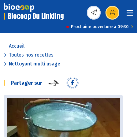
Biocoop Du Linkling
(s’ouvre dans une nou
Prochaine ouverture à 09:30
Accueil
Toutes nos recettes
Nettoyant multi usage
Partager sur