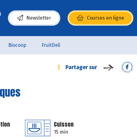
Newsletter
Courses en ligne
(s’ouvre dans une nouvelle fenêtre)
Biocoop
FruitDeli
Partager sur
iques
tion
Cuisson
15 min