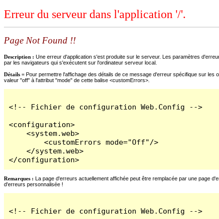
Erreur du serveur dans l'application '/'.
Page Not Found !!
Description :
Une erreur d'application s'est produite sur le serveur. Les paramètres d'erreur
par les navigateurs qui s'exécutent sur l'ordinateur serveur local.
Détails =
Pour permettre l'affichage des détails de ce message d'erreur spécifique sur les o
valeur "off" à l'attribut "mode" de cette balise <customErrors>.
<!-- Fichier de configuration Web.Config -->

<configuration>

    <system.web>

        <customErrors mode="Off"/>

    </system.web>

</configuration>
Remarques :
La page d'erreurs actuellement affichée peut être remplacée par une page d'erre
d'erreurs personnalisée !
<!-- Fichier de configuration Web.Config -->
