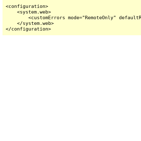
<configuration>

    <system.web>

        <customErrors mode="RemoteOnly" defaultR
    </system.web>

</configuration>