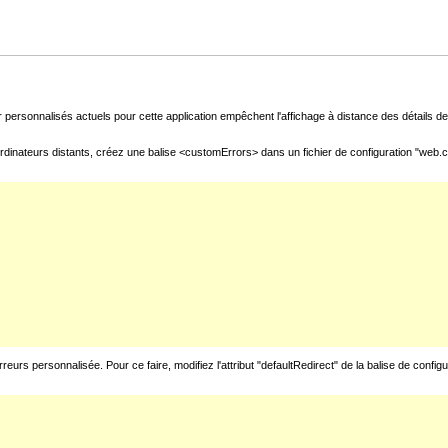
 personnalisés actuels pour cette application empêchent l'affichage à distance des détails de 
rdinateurs distants, créez une balise <customErrors> dans un fichier de configuration "web.con
urs personnalisée. Pour ce faire, modifiez l'attribut "defaultRedirect" de la balise de config