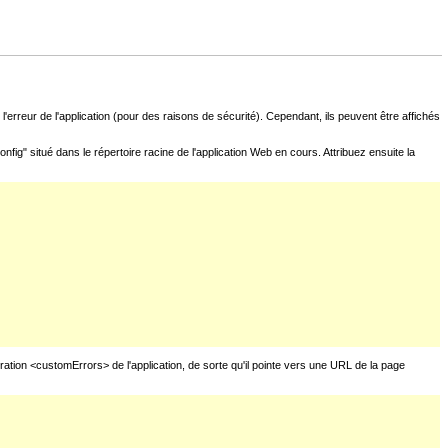
l'erreur de l'application (pour des raisons de sécurité). Cependant, ils peuvent être affichés
fig" situé dans le répertoire racine de l'application Web en cours. Attribuez ensuite la
uration <customErrors> de l'application, de sorte qu'il pointe vers une URL de la page