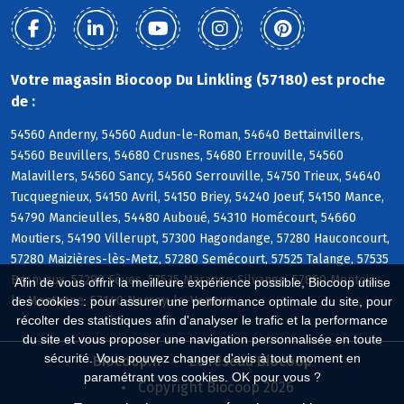
Votre magasin Biocoop Du Linkling (57180) est proche
de :
54560 Anderny, 54560 Audun-le-Roman, 54640 Bettainvillers,
54560 Beuvillers, 54680 Crusnes, 54680 Errouville, 54560
Malavillers, 54560 Sancy, 54560 Serrouville, 54750 Trieux, 54640
Tucquegnieux, 54150 Avril, 54150 Briey, 54240 Joeuf, 54150 Mance,
54790 Mancieulles, 54480 Auboué, 54310 Homécourt, 54660
Moutiers, 54190 Villerupt, 57300 Hagondange, 57280 Hauconcourt,
57280 Maizières-lès-Metz, 57280 Semécourt, 57525 Talange, 57535
Bronvaux, 57280 Fèves, 57535 Marange-Silvange, 57860 Montois-
Afin de vous offrir la meilleure expérience possible, Biocoop utilise
la-Montagne, 57140 Norroy-le-Veneur
des cookies : pour assurer une performance optimale du site, pour
récolter des statistiques afin d'analyser le trafic et la performance
du site et vous proposer une navigation personnalisée en toute
sécurité. Vous pouvez changer d'avis à tout moment en
Biocoop.fr
Le réseau Biocoop
paramétrant vos cookies. OK pour vous ?
Copyright Biocoop 2026