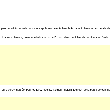
 personnalisés actuels pour cette application empêchent l'affichage à distance des détails de 
rdinateurs distants, créez une balise <customErrors> dans un fichier de configuration "web.con
urs personnalisée. Pour ce faire, modifiez l'attribut "defaultRedirect" de la balise de config