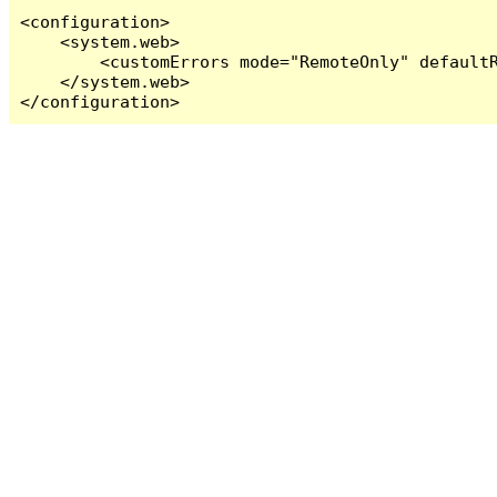
<configuration>

    <system.web>

        <customErrors mode="RemoteOnly" defaultR
    </system.web>

</configuration>