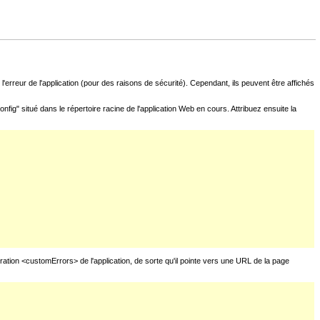
l'erreur de l'application (pour des raisons de sécurité). Cependant, ils peuvent être affichés
fig" situé dans le répertoire racine de l'application Web en cours. Attribuez ensuite la
uration <customErrors> de l'application, de sorte qu'il pointe vers une URL de la page