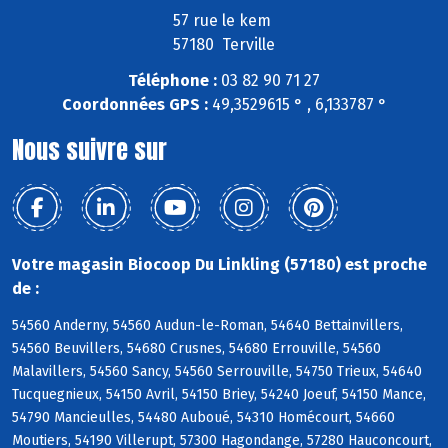
57 rue le kem
57180 Terville
Téléphone :
03 82 90 71 27
Coordonnées GPS :
49,3529615 ° , 6,133787 °
Nous suivre sur
Votre magasin Biocoop Du Linkling (57180) est proche
de :
54560 Anderny, 54560 Audun-le-Roman, 54640 Bettainvillers,
54560 Beuvillers, 54680 Crusnes, 54680 Errouville, 54560
Malavillers, 54560 Sancy, 54560 Serrouville, 54750 Trieux, 54640
Tucquegnieux, 54150 Avril, 54150 Briey, 54240 Joeuf, 54150 Mance,
54790 Mancieulles, 54480 Auboué, 54310 Homécourt, 54660
Moutiers, 54190 Villerupt, 57300 Hagondange, 57280 Hauconcourt,