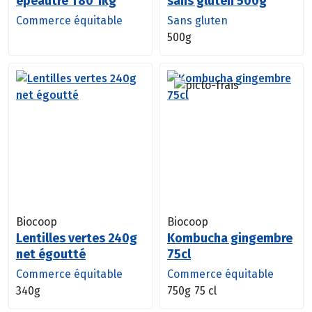
épeautre T80 1kg
sans gluten 500g
Commerce équitable
Sans gluten
500g
Biocoop
Biocoop
Lentilles vertes 240g
Kombucha gingembre
net égoutté
75cl
Commerce équitable
Commerce équitable
340g
750g
75 cl