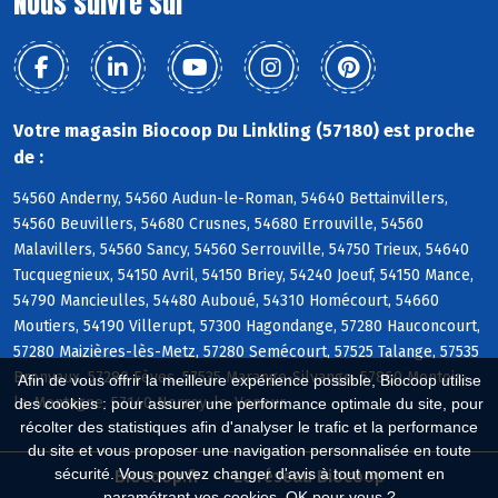
Nous suivre sur
Votre magasin Biocoop Du Linkling (57180) est proche
de :
54560 Anderny, 54560 Audun-le-Roman, 54640 Bettainvillers,
54560 Beuvillers, 54680 Crusnes, 54680 Errouville, 54560
Malavillers, 54560 Sancy, 54560 Serrouville, 54750 Trieux, 54640
Tucquegnieux, 54150 Avril, 54150 Briey, 54240 Joeuf, 54150 Mance,
54790 Mancieulles, 54480 Auboué, 54310 Homécourt, 54660
Moutiers, 54190 Villerupt, 57300 Hagondange, 57280 Hauconcourt,
57280 Maizières-lès-Metz, 57280 Semécourt, 57525 Talange, 57535
Bronvaux, 57280 Fèves, 57535 Marange-Silvange, 57860 Montois-
Afin de vous offrir la meilleure expérience possible, Biocoop utilise
la-Montagne, 57140 Norroy-le-Veneur
des cookies : pour assurer une performance optimale du site, pour
récolter des statistiques afin d'analyser le trafic et la performance
du site et vous proposer une navigation personnalisée en toute
sécurité. Vous pouvez changer d'avis à tout moment en
Biocoop.fr
Le réseau Biocoop
paramétrant vos cookies. OK pour vous ?